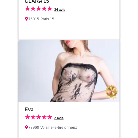
CLARA 15
★★★★★
34 avis
75015
Paris 15
Eva
★★★★★
2 avis
78960
Voisins-le-bretonneux