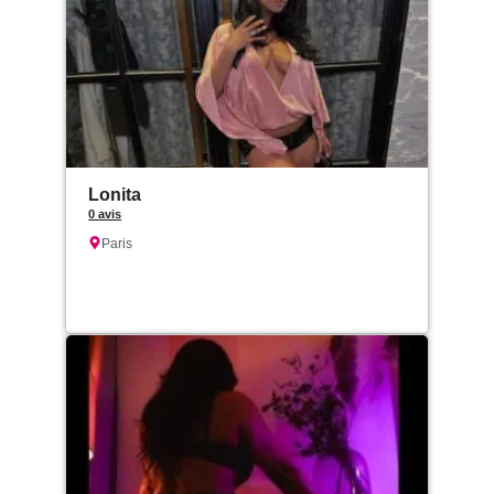
Lonita
0 avis
Paris