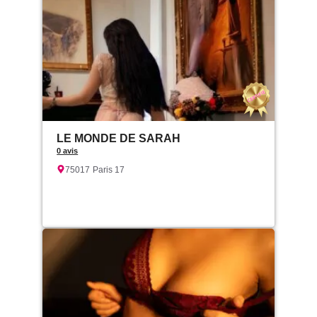
LE MONDE DE SARAH
0 avis
75017
Paris 17