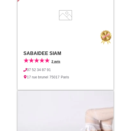
SABAIDEE SIAM
★★★★★
2 avis
07 52 34 87 91
17 rue brunel
75017
Paris