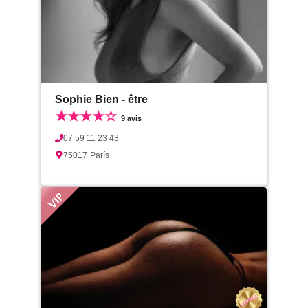
Sophie Bien - être
★★★★☆
9 avis
07 59 11 23 43
75017
París