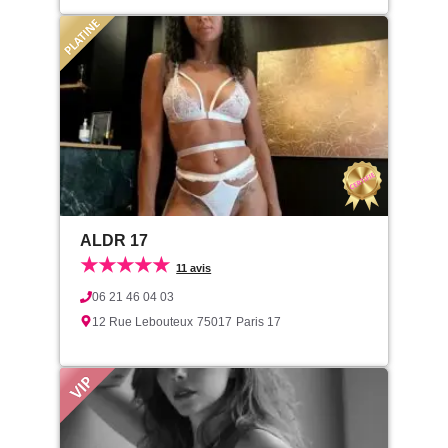
ALDR 17
★★★★★
11 avis
06 21 46 04 03
12 Rue Lebouteux
75017
Paris 17