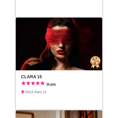
CLARA 15
★★★★★
34 avis
75015
Paris 15