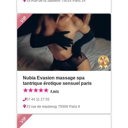
19 Rue de la Sablière
75014
Paris 14
Nubia Evasion massage spa
tantrique érotique sensuel paris
★★★★★
4 avis
07 44 11 27 55
23 rue de maubeug
75009
Paris 9