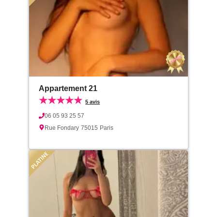
Appartement 21
★★★★★
5 avis
06 05 93 25 57
Rue Fondary
75015
Paris