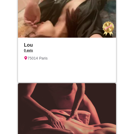
Lou
0 avis
75014
Paris