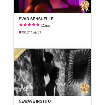
EVAD SENSUELLE
★★★★★
10 avis
75017
Paris 17
NEWAVE INSTITUT