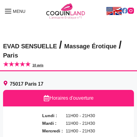
Aller
au
MENU
MENU
contenu
/
/
EVAD SENSUELLE
Massage Érotique
Paris
★★★★★
10 avis
75017
Paris 17
Horaires d'ouverture
Lundi :
11H00 - 21H30
Mardi :
11H00 - 21H30
Mercredi :
11H00 - 21H30