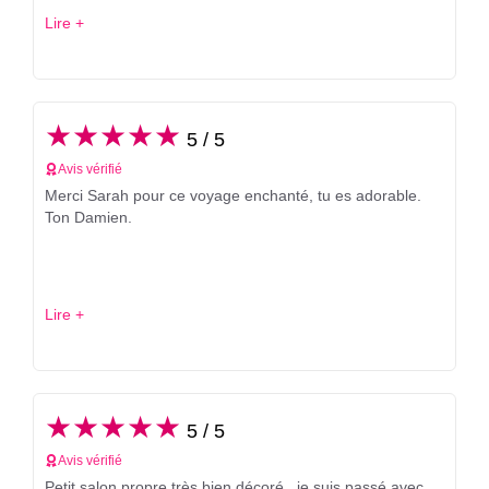
Lire +
★★★★★
5 / 5
Avis vérifié
Merci Sarah pour ce voyage enchanté, tu es adorable.
Ton Damien.
Lire +
★★★★★
5 / 5
Avis vérifié
Petit salon propre très bien décoré , je suis passé avec