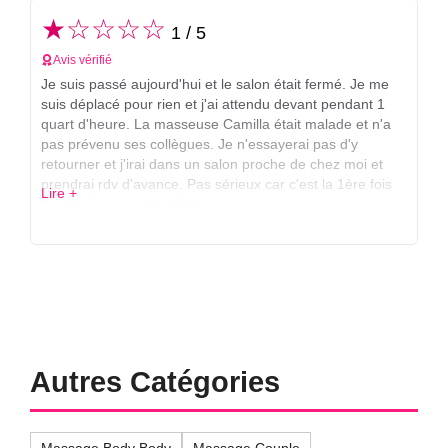
★☆☆☆☆
1 / 5
Avis vérifié
Je suis passé aujourd'hui et le salon était fermé. Je me
suis déplacé pour rien et j'ai attendu devant pendant 1
quart d'heure. La masseuse Camilla était malade et n'a
pas prévenu ses collègues. Je n'essayerai pas d'y
retourner et j'irai dans un salon proche de chez moi et
prendrai rdv d'avance. Pas sérieux car c'est la 1ère fois
Lire +
de ma vie que cela m'arrive.
Autres Catégories