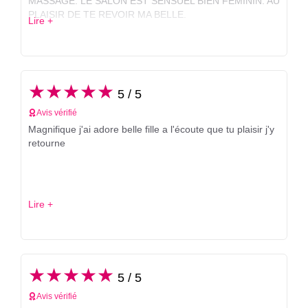
MASSAGE. LE SALON EST SENSUEL BIEN FÉMININ. AU
PLAISIR DE TE REVOIR MA BELLE.
Lire +
★★★★★
5 / 5
Avis vérifié
Magnifique j'ai adore belle fille a l'écoute que tu plaisir j'y
retourne
Lire +
★★★★★
5 / 5
Avis vérifié