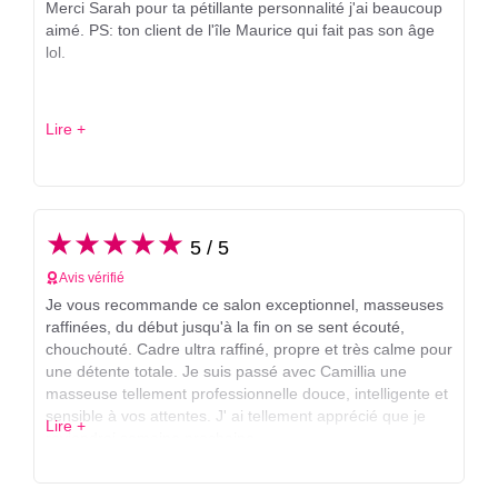
Merci Sarah pour ta pétillante personnalité j'ai beaucoup
aimé. PS: ton client de l'île Maurice qui fait pas son âge
lol.
Lire +
★★★★★
5 / 5
Avis vérifié
Je vous recommande ce salon exceptionnel, masseuses
raffinées, du début jusqu'à la fin on se sent écouté,
chouchouté. Cadre ultra raffiné, propre et très calme pour
une détente totale. Je suis passé avec Camillia une
masseuse tellement professionnelle douce, intelligente et
sensible à vos attentes. J' ai tellement apprécié que je
Lire +
reviendrai semaine prochaine.