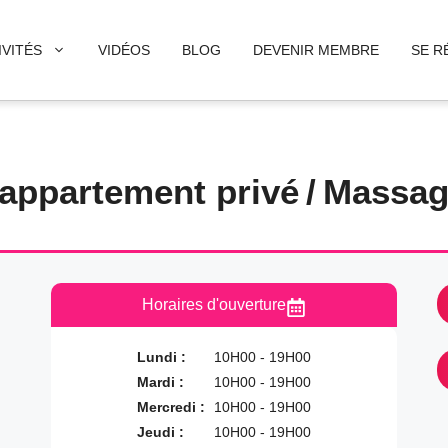
IVITÉS
VIDÉOS
BLOG
DEVENIR MEMBRE
SE R
 appartement privé
/
Massag
Horaires d'ouverture
Lundi :
10H00 - 19H00
Mardi :
10H00 - 19H00
Mercredi :
10H00 - 19H00
Jeudi :
10H00 - 19H00