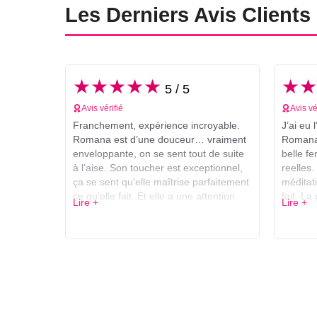
Les Derniers Avis Clients
★★★★★
★★
5 / 5
Avis vérifié
Avis vé
Franchement, expérience incroyable.
J’ai eu 
Romana est d’une douceur… vraiment
Romana 
enveloppante, on se sent tout de suite
belle f
à l’aise. Son toucher est exceptionnel,
reelles.
ça se sent qu’elle maîtrise parfaitement
méditati
ce qu’elle fait. Et elle a une attention
fait. L
Lire +
Lire +
aux détails qu’on ne retrouve pas
réussie
ailleurs. On est super bien reçu,
l’ambiance est chaleureuse et
professionnelle du début à la fin. Ce
n’est pas juste “quelqu’un qui masse”,
en plus de son corps sublime et son
visage d’ange c’est une vraie
masseuse, on voit qu’elle connaît son