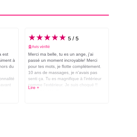
★★★★★
5 / 5
Avis vérifié
 est
Merci ma belle, tu es un ange, j'ai
aiment à
passé un moment incroyable! Merci
hors du
pour tes mots, je flotte complètement.
10 ans de massages, je n'avais pas
onnalité
senti ça. Tu es magnifique à l'intérieur
 avant
comme l'extérieur. Je suis choqué !!
Lire +
 peu
Merci pour tout!
ais