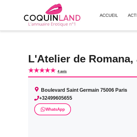
Aller
au
ACCUEIL
ACT
contenu
L'Atelier de Romana,
★★★★★
4 avis
Boulevard Saint Germain
75006
Paris
+32499605655
WhatsApp