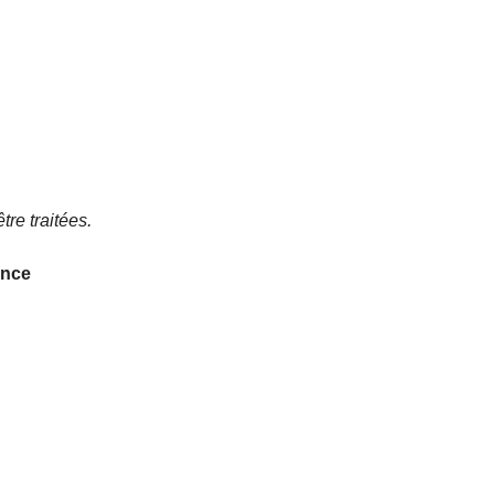
re traitées.
ance