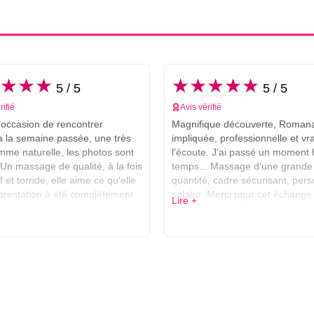
★★★
★★★★★
5 / 5
5 / 5
rifié
Avis vérifié
l’occasion de rencontrer
Magnifique découverte, Romana
la semaine passée, une très
impliquée, professionnelle et vr
emme naturelle, les photos sont
l'écoute. J'ai passé un moment 
 Un massage de qualité, à la fois
temps... Massage d'une grande
f et torride, elle aime ce qu'elle
quantité, cadre sécurisant, pers
a prestation à été complètement
solaire. Merci pour cet échange
Lire +
. Récidive 100%
le soin, j'étais effectivement un
tendu, tu m'as tres vite mis en
confiance. Je pense n'avoir jam
atteint ce stade de "lâché prise"
auparavant. Merci pour cela!