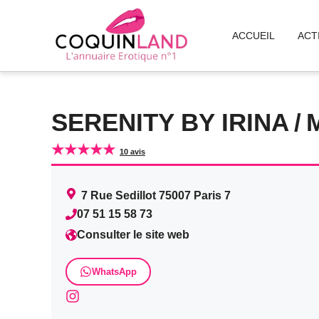
Aller
au
ACCUEIL
ACT
contenu
SERENITY BY IRINA
/
★★★★★
10 avis
7 Rue Sedillot
75007
Paris 7
07 51 15 58 73
Consulter le site web
WhatsApp