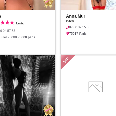
a
Anna Mur
0 avis
★★★★
9 avis
07 68 32 55 56
59 04 57 53
75017
Paris
 Euler 75008
75008
paris