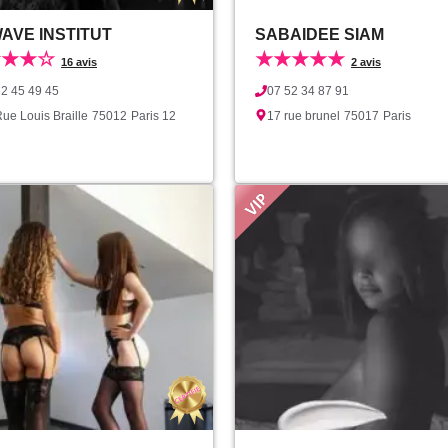
AVE INSTITUT
SABAIDEE SIAM
★★★☆
★★★★★
16 avis
2 avis
62 45 49 45
07 52 34 87 91
ue Louis Braille
75012
Paris 12
17 rue brunel
75017
Paris