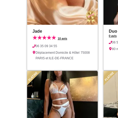
Jade
Duo 
0 avis
★★★★★
10 avis
06 
06 35 09 34 55
80 
Déplacement Domicile & Hôtel
75008
PARIS et ILE-DE-FRANCE