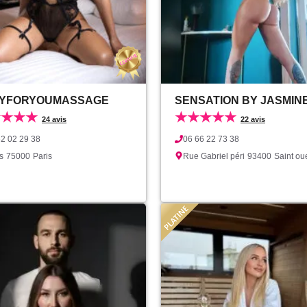
YFORYOUMASSAGE
SENSATION BY JASMIN
★★★★
★★★★★
24 avis
22 avis
62 02 29 38
06 66 22 73 38
s
75000
Paris
Rue Gabriel péri
93400
Saint ou