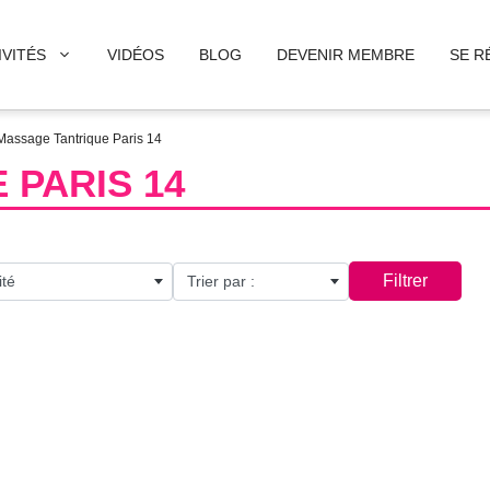
IVITÉS
VIDÉOS
BLOG
DEVENIR MEMBRE
SE R
Massage Tantrique Paris 14
 PARIS 14
Filtrer
ité
Trier par :