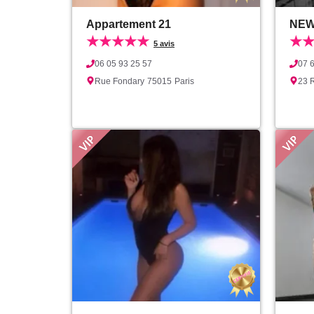
Appartement 21
NEW
★★★★★
★
5 avis
06 05 93 25 57
07 
Rue Fondary
75015
Paris
23 R