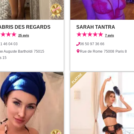
'ABRIS DES REGARDS
SARAH TANTRA
★★★★
★★★★★
25 avis
7 avis
21 46 04 03
06 50 97 36 66
e Auguste Bartholdi
75015
Rue de Rome
75008
Paris 8
s 15