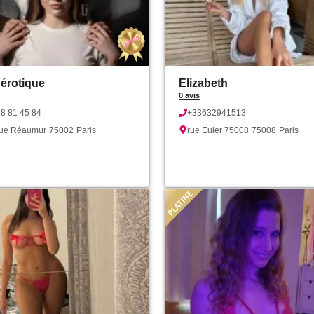
érotique
Elizabeth
0 avis
58 81 45 84
+33632941513
rue Réaumur
75002
Paris
rue Euler 75008
75008
Paris