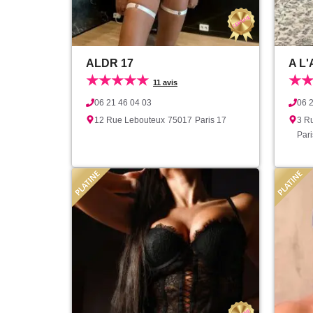
ALDR 17
A L
★★★★★
★
11 avis
06 21 46 04 03
06 
12 Rue Lebouteux
75017
Paris 17
3 Ru
Pari