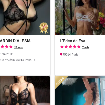
JARDIN D'ALESIA
L’Eden de Eva
★★★★
★★★★★
24 avis
7 avis
11 94 29 39
75014
Paris
ue d'Alésia
75014
Paris 14