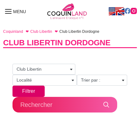
Aller
au
MENU
MENU
contenu
Coquinland
Club Libertin
Club Libertin Dordogne
CLUB LIBERTIN DORDOGNE
Club Libertin
Localité
Trier par :
Filtrer