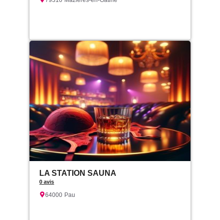
79310
Mazières-en-Gâtine
LA STATION SAUNA
0 avis
64000
Pau