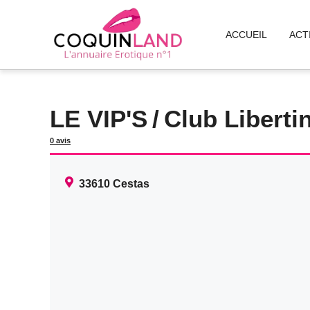
Aller
au
ACCUEIL
ACT
contenu
LE VIP'S
/
Club Liberti
0 avis
33610
Cestas