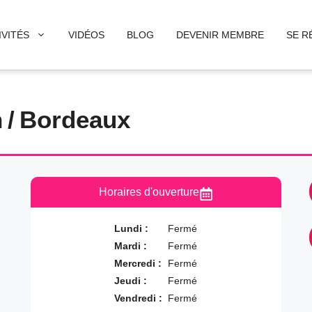
IVITÉS
VIDÉOS
BLOG
DEVENIR MEMBRE
SE R
n
/
Bordeaux
Horaires d'ouverture
Lundi :
Fermé
Mardi :
Fermé
Mercredi :
Fermé
Jeudi :
Fermé
Vendredi :
Fermé