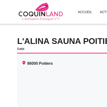
Aller
au
ACCUEIL
ACT
contenu
L'ALINA SAUNA POIT
0 avis
86000
Poitiers