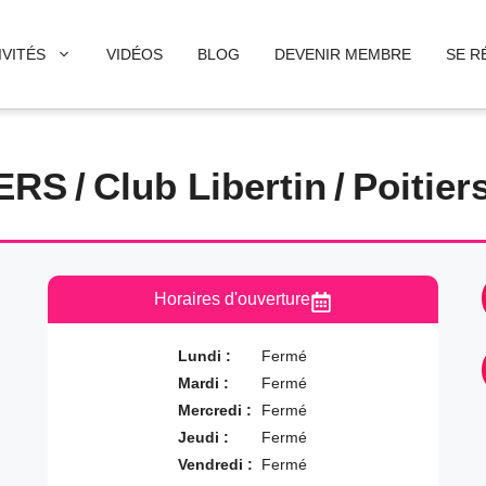
IVITÉS
VIDÉOS
BLOG
DEVENIR MEMBRE
SE R
IERS
/
Club Libertin
/
Poitier
Horaires d'ouverture
Lundi :
Fermé
Mardi :
Fermé
Mercredi :
Fermé
Jeudi :
Fermé
Vendredi :
Fermé