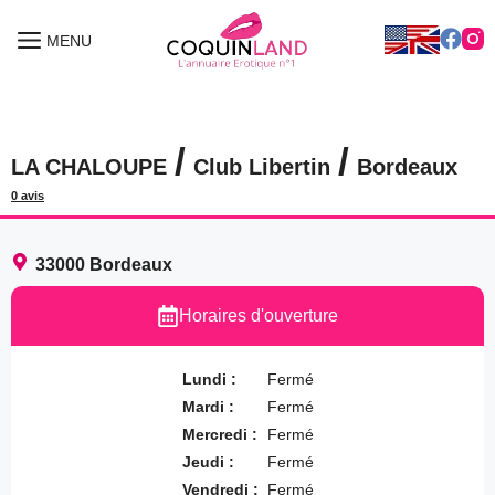
Aller
au
MENU
MENU
contenu
/
/
LA CHALOUPE
Club Libertin
Bordeaux
0 avis
33000
Bordeaux
Horaires d'ouverture
Lundi :
Fermé
Mardi :
Fermé
Mercredi :
Fermé
Jeudi :
Fermé
Vendredi :
Fermé