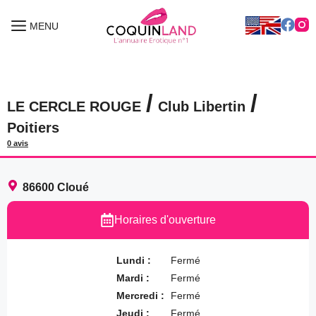
Aller
au
MENU
MENU
contenu
/
/
LE CERCLE ROUGE
Club Libertin
Poitiers
0 avis
86600
Cloué
Horaires d'ouverture
Lundi :
Fermé
Mardi :
Fermé
Mercredi :
Fermé
Jeudi :
Fermé