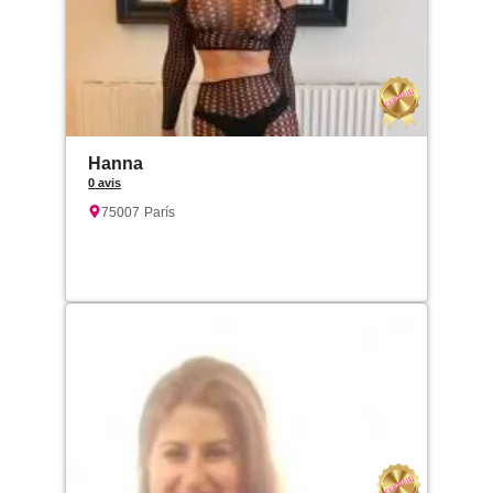
Hanna
0 avis
75007
París