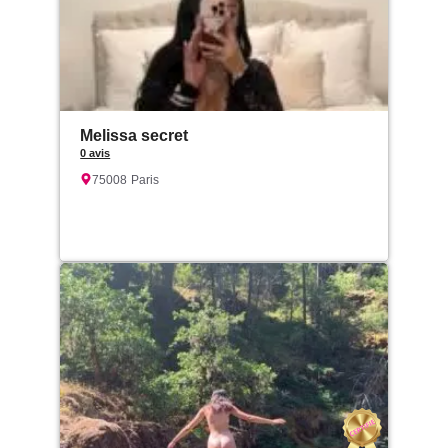
Melissa secret
0 avis
75008
Paris