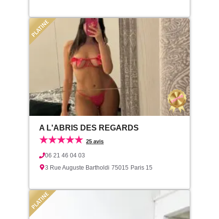
A L'ABRIS DES REGARDS
★★★★★
25 avis
06 21 46 04 03
3 Rue Auguste Bartholdi
75015
Paris 15