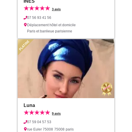
INES
★★★★★
3 avis
07 56 93 41 56
Déplacement hôtel et domicile
Paris et banlieue parisienne
Luna
★★★★★
9 avis
07 59 04 57 53
rue Euler 75008
75008
paris