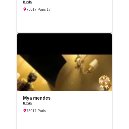
0 avis
75017
Paris 17
Mya mendes
0 avis
75017
Paris