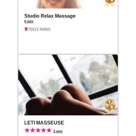
Studio Relax Massage
0 avis
75013
PARIS
LETI MASSEUSE
★★★★★
2 avis