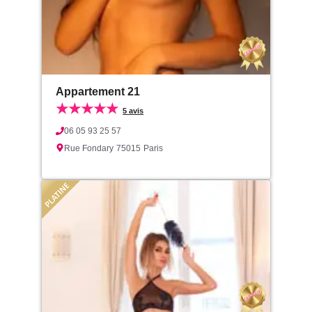
Appartement 21
★★★★★
5 avis
06 05 93 25 57
Rue Fondary
75015
Paris