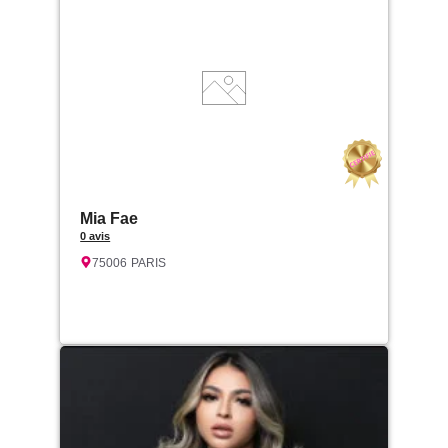
Mia Fae
0 avis
75006
PARIS