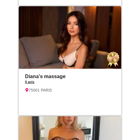
Diana's massage
0 avis
75001
PARIS