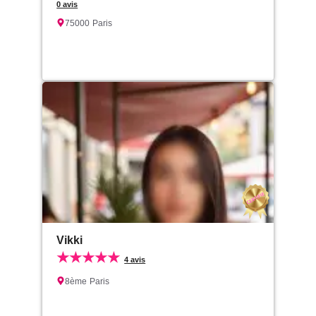
0 avis
75000
Paris
Vikki
★★★★★
4 avis
8ème
Paris