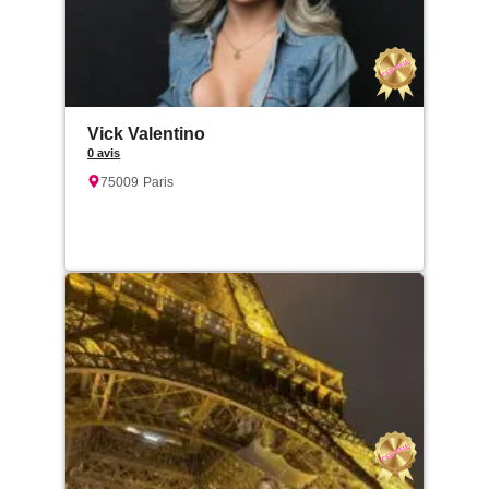
Vick Valentino
0 avis
75009
Paris