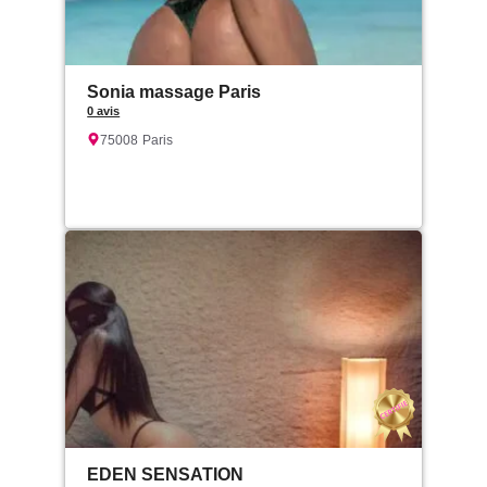
Sonia massage Paris
0 avis
75008
Paris
EDEN SENSATION