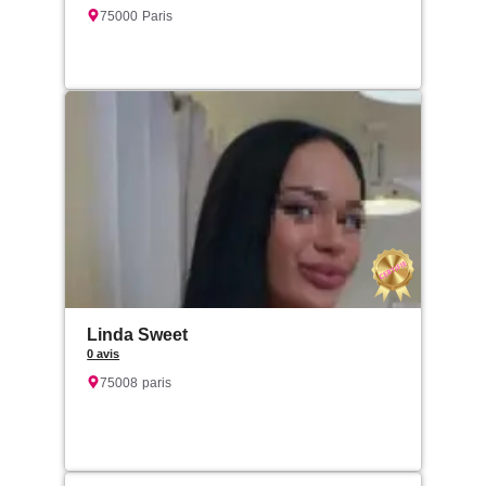
75000
Paris
Linda Sweet
0 avis
75008
paris