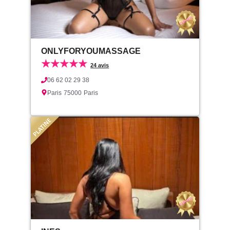
ONLYFORYOUMASSAGE
★★★★★
24 avis
06 62 02 29 38
Paris
75000
Paris