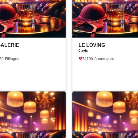
GALERIE
LE LOVING
0 avis
50
Fillinges
74100
Annemasse