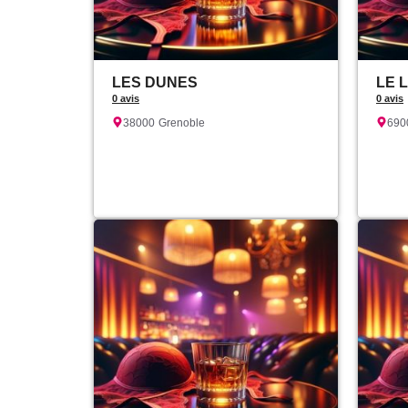
LES DUNES
LE 
0 avis
0 avis
38000
Grenoble
690