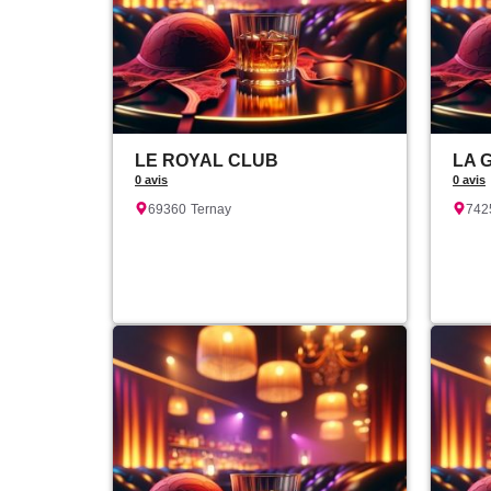
LE ROYAL CLUB
LA 
0 avis
0 avis
69360
Ternay
742