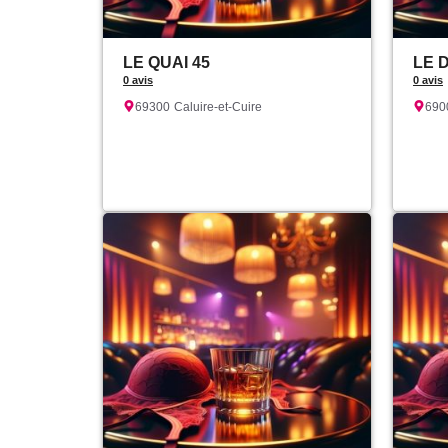
LE QUAI 45
LE 
0 avis
0 avis
69300
Caluire-et-Cuire
690