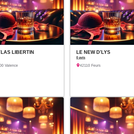
YLAS LIBERTIN
LE NEW D'LYS
0 avis
00
Valence
42110
Feurs