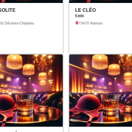
NSOLITE
LE CLÉO
0 avis
50
Décines-Charpieu
73470
Nances