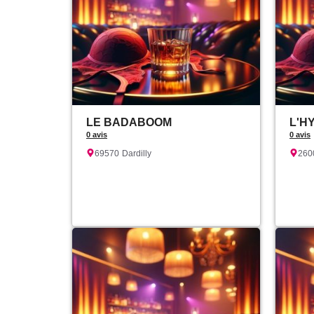
LE BADABOOM
L'H
0 avis
0 avis
69570
Dardilly
260