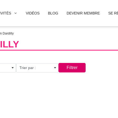
IVITÉS
VIDÉOS
BLOG
DEVENIR MEMBRE
SE R
n Dardilly
ILLY
Filtrer
Trier par :