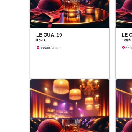
LE QUAI 10
LE 
0 avis
0 avis
38500
Voiron
632