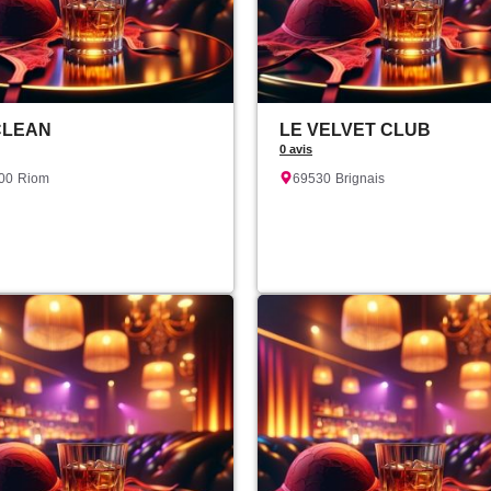
CLEAN
LE VELVET CLUB
0 avis
00
Riom
69530
Brignais