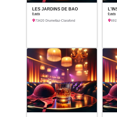
LES JARDINS DE BAO
L'I
0 avis
0 avis
73420
Drumettaz-Clarafond
691