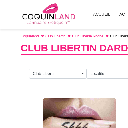
Aller
au
ACCUEIL
ACT
contenu
Coquinland
Club Libertin
Club Libertin Rhône
Club Liberti
CLUB LIBERTIN DARD
Club Libertin
Localité