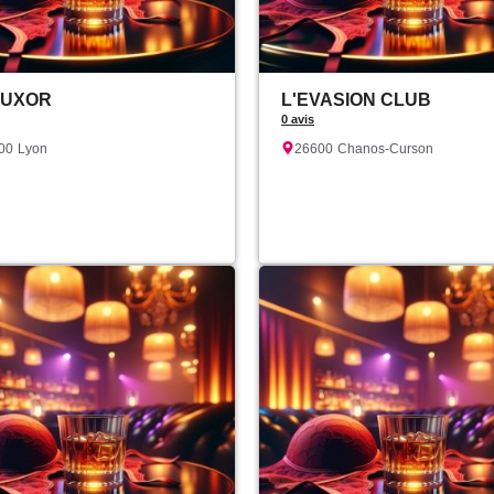
LUXOR
L'EVASION CLUB
0 avis
00
Lyon
26600
Chanos-Curson