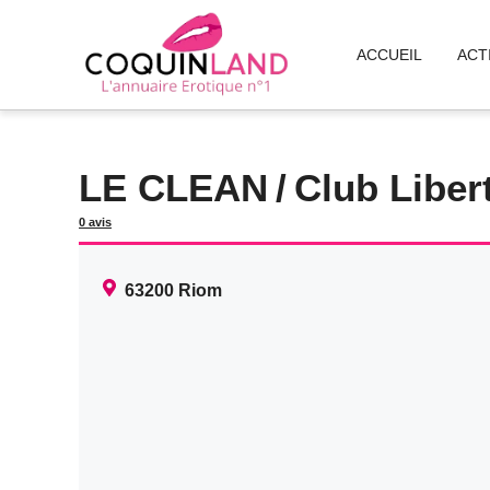
Aller
au
ACCUEIL
ACT
contenu
LE CLEAN
/
Club Liber
0 avis
63200
Riom