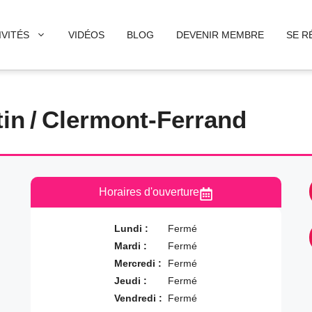
IVITÉS
VIDÉOS
BLOG
DEVENIR MEMBRE
SE R
tin
/
Clermont-Ferrand
Horaires d'ouverture
Lundi :
Fermé
Mardi :
Fermé
Mercredi :
Fermé
Jeudi :
Fermé
Vendredi :
Fermé