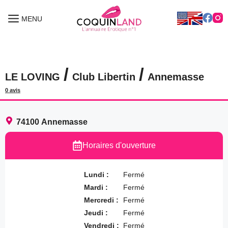
Aller
au
MENU
MENU
contenu
/
/
LE LOVING
Club Libertin
Annemasse
0 avis
74100
Annemasse
Horaires d'ouverture
Lundi :
Fermé
Mardi :
Fermé
Mercredi :
Fermé
Jeudi :
Fermé
Vendredi :
Fermé