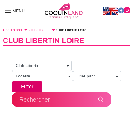
Aller
au
MENU
MENU
contenu
Coquinland
Club Libertin
Club Libertin Loire
CLUB LIBERTIN LOIRE
Club Libertin
Localité
Trier par :
Filtrer