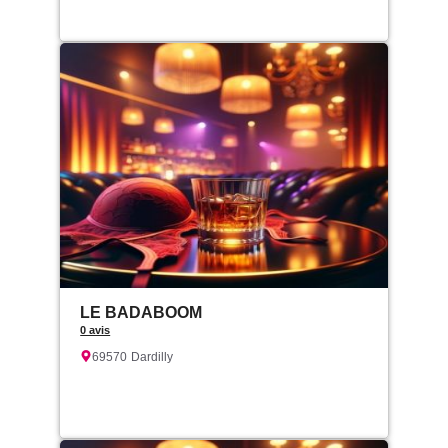
LE BADABOOM
0 avis
69570
Dardilly