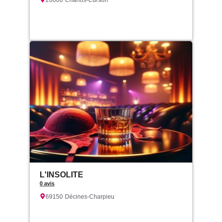
26600
Chanos-Curson
L'INSOLITE
0 avis
69150
Décines-Charpieu