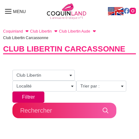
Aller
au
MENU
MENU
contenu
Coquinland
Club Libertin
Club Libertin Aude
Club Libertin Carcassonne
CLUB LIBERTIN CARCASSONNE
Club Libertin
Localité
Trier par :
Filtrer