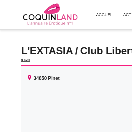
Aller
au
ACCUEIL
ACT
contenu
L'EXTASIA
/
Club Liber
0 avis
34850
Pinet