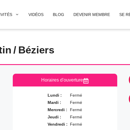
IVITÉS
VIDÉOS
BLOG
DEVENIR MEMBRE
SE R
tin
/
Béziers
Horaires d'ouverture
Lundi :
Fermé
Mardi :
Fermé
Mercredi :
Fermé
Jeudi :
Fermé
Vendredi :
Fermé