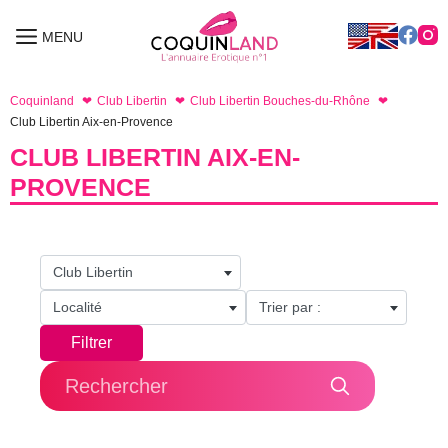
Aller
au
MENU
MENU
contenu
Coquinland
Club Libertin
Club Libertin Bouches-du-Rhône
Club Libertin Aix-en-Provence
CLUB LIBERTIN AIX-EN-
PROVENCE
Club Libertin
Localité
Trier par :
Filtrer