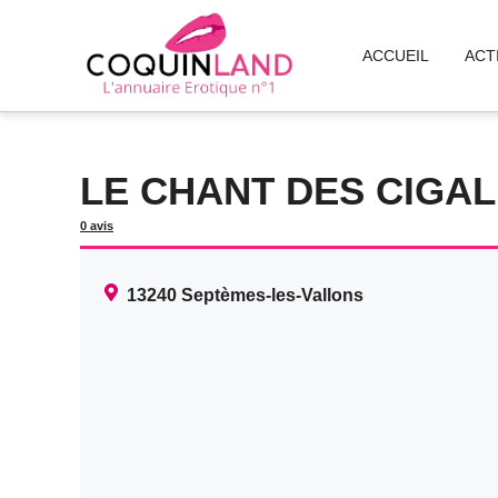
Aller
au
ACCUEIL
ACT
contenu
LE CHANT DES CIGA
0 avis
13240
Septèmes-les-Vallons