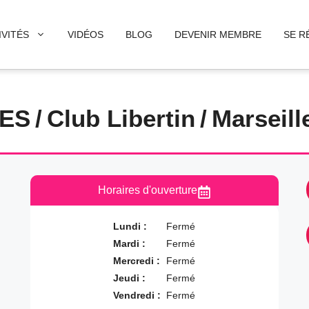
IVITÉS
VIDÉOS
BLOG
DEVENIR MEMBRE
SE R
LES
/
Club Libertin
/
Marseill
Horaires d'ouverture
Lundi :
Fermé
Mardi :
Fermé
Mercredi :
Fermé
Jeudi :
Fermé
Vendredi :
Fermé