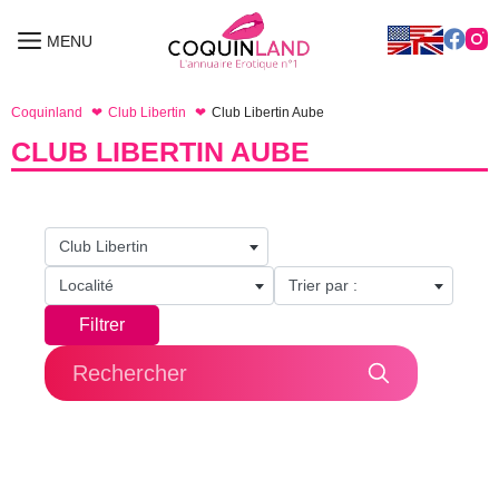
Aller
au
MENU
MENU
contenu
Coquinland
Club Libertin
Club Libertin Aube
CLUB LIBERTIN AUBE
Club Libertin
Localité
Trier par :
Filtrer