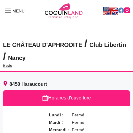
Aller
au
MENU
MENU
contenu
/
LE CHÂTEAU D'APHRODITE
Club Libertin
/
Nancy
0 avis
8450
Haraucourt
Horaires d'ouverture
Lundi :
Fermé
Mardi :
Fermé
Mercredi :
Fermé