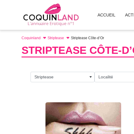
Aller
au
ACCUEIL
ACT
contenu
Coquinland
Striptease
Striptease Côte-d’Or
STRIPTEASE CÔTE-D
Striptease
Localité