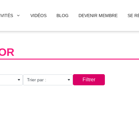
IVITÉS
VIDÉOS
BLOG
DEVENIR MEMBRE
SE R
’OR
Filtrer
Trier par :