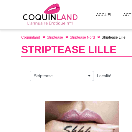
Aller
au
ACCUEIL
ACT
contenu
Coquinland
Striptease
Striptease Nord
Striptease Lille
STRIPTEASE LILLE
Striptease
Localité