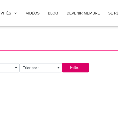
IVITÉS
VIDÉOS
BLOG
DEVENIR MEMBRE
SE R
Filtrer
Trier par :