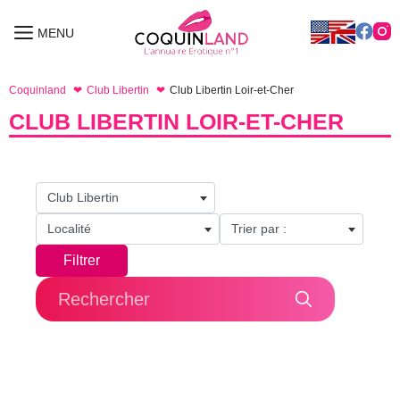
Aller
au
MENU
MENU
contenu
Coquinland
Club Libertin
Club Libertin Loir-et-Cher
CLUB LIBERTIN LOIR-ET-CHER
Club Libertin
Localité
Trier par :
Filtrer