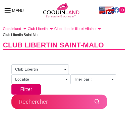
Aller
au
MENU
MENU
contenu
Coquinland
Club Libertin
Club Libertin Ille-et-Vilaine
Club Libertin Saint-Malo
CLUB LIBERTIN SAINT-MALO
Club Libertin
Localité
Trier par :
Filtrer