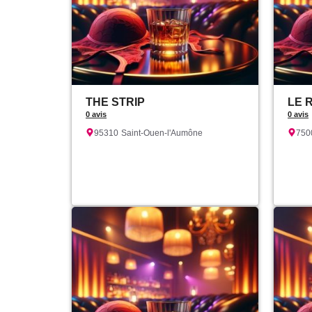
THE STRIP
LE 
0 avis
0 avis
95310
Saint-Ouen-l'Aumône
750