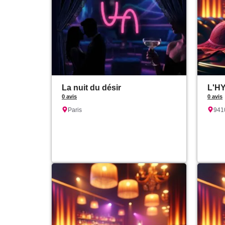
La nuit du désir
L'H
0 avis
0 avis
Paris
941