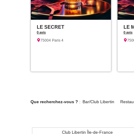
LE SECRET
LE 
0 avis
0 avis
75004
Paris 4
750
Que recherchez-vous ?
:
Bar/Club Libertin
Restaur
Club Libertin Île-de-France