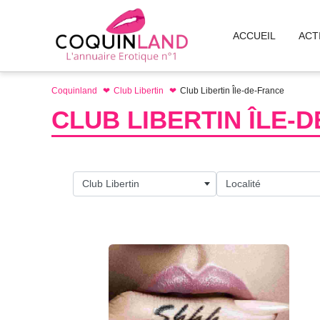
Aller
au
ACCUEIL
ACT
contenu
Coquinland
Club Libertin
Club Libertin Île-de-France
CLUB LIBERTIN ÎLE-
Club Libertin
Localité