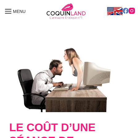
Aller
au
MENU
MENU
contenu
LE COÛT D’UNE