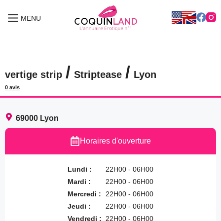
Aller
au
MENU
MENU
contenu
/
/
vertige strip
Striptease
Lyon
0 avis
69000
Lyon
Horaires d'ouverture
Lundi :
22H00 - 06H00
Mardi :
22H00 - 06H00
Mercredi :
22H00 - 06H00
Jeudi :
22H00 - 06H00
Vendredi :
22H00 - 06H00