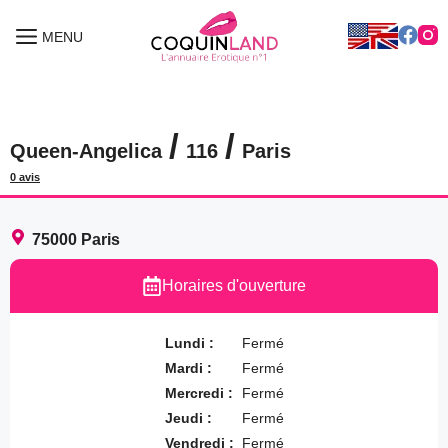
Aller
au
MENU
MENU
contenu
/
/
Queen-Angelica
116
Paris
0 avis
75000
Paris
Horaires d'ouverture
Lundi :
Fermé
Mardi :
Fermé
Mercredi :
Fermé
Jeudi :
Fermé
Vendredi :
Fermé