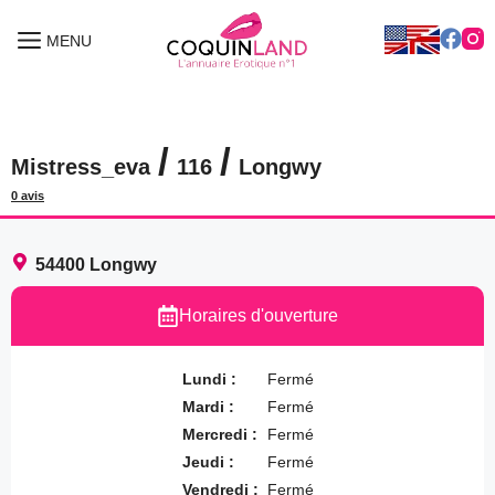
Aller
au
MENU
MENU
contenu
/
/
Mistress_eva
116
Longwy
0 avis
54400
Longwy
Horaires d'ouverture
Lundi :
Fermé
Mardi :
Fermé
Mercredi :
Fermé
Jeudi :
Fermé
Vendredi :
Fermé