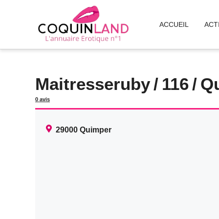
Aller
au
ACCUEIL
ACT
contenu
Maitresseruby
/
116
/
Q
0 avis
29000
Quimper