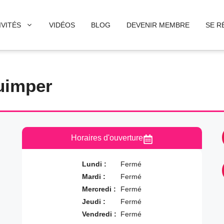
IVITÉS
VIDÉOS
BLOG
DEVENIR MEMBRE
SE R
uimper
Horaires d'ouverture
Lundi :
Fermé
Mardi :
Fermé
Mercredi :
Fermé
Jeudi :
Fermé
Vendredi :
Fermé