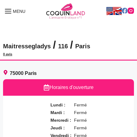
Aller
au
MENU
MENU
contenu
/
/
Maitressegladys
116
Paris
0 avis
75000
Paris
Horaires d'ouverture
Lundi :
Fermé
Mardi :
Fermé
Mercredi :
Fermé
Jeudi :
Fermé
Vendredi :
Fermé