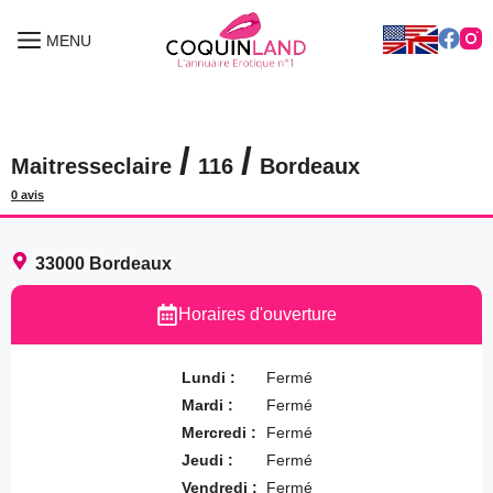
Aller
au
MENU
MENU
contenu
/
/
Maitresseclaire
116
Bordeaux
0 avis
33000
Bordeaux
Horaires d'ouverture
Lundi :
Fermé
Mardi :
Fermé
Mercredi :
Fermé
Jeudi :
Fermé
Vendredi :
Fermé