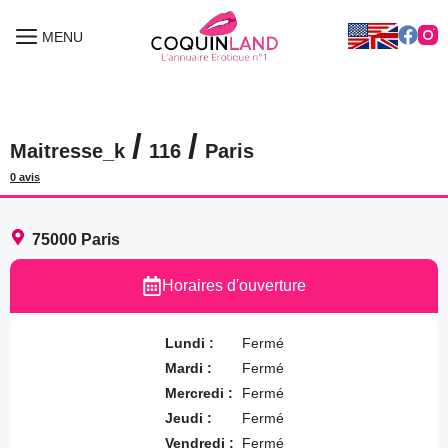
Aller
au
MENU
MENU
contenu
/
/
Maitresse_k
116
Paris
0 avis
75000
Paris
Horaires d'ouverture
Lundi :
Fermé
Mardi :
Fermé
Mercredi :
Fermé
Jeudi :
Fermé
Vendredi :
Fermé