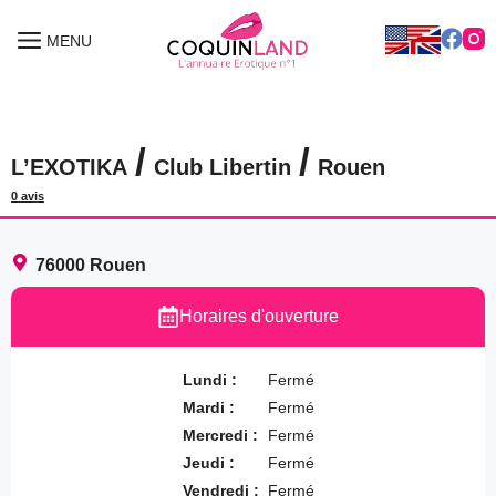
Aller
au
MENU
MENU
contenu
/
/
L’EXOTIKA
Club Libertin
Rouen
0 avis
76000
Rouen
Horaires d'ouverture
Lundi :
Fermé
Mardi :
Fermé
Mercredi :
Fermé
Jeudi :
Fermé
Vendredi :
Fermé