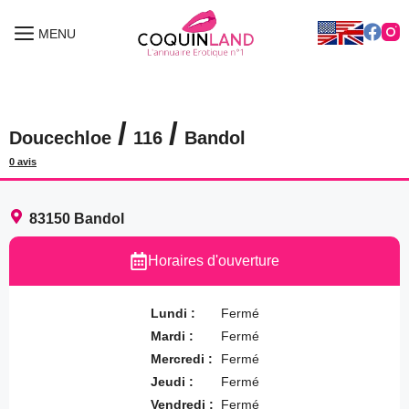
Aller
au
MENU
MENU
contenu
/
/
Doucechloe
116
Bandol
0 avis
83150
Bandol
Horaires d'ouverture
Lundi :
Fermé
Mardi :
Fermé
Mercredi :
Fermé
Jeudi :
Fermé
Vendredi :
Fermé