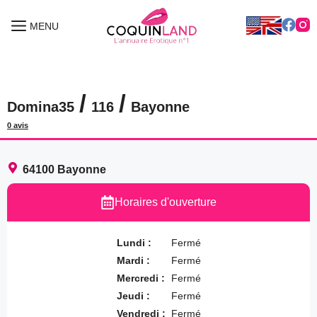
Aller
au
MENU
MENU
contenu
/
/
Domina35
116
Bayonne
0 avis
64100
Bayonne
Horaires d'ouverture
Lundi :
Fermé
Mardi :
Fermé
Mercredi :
Fermé
Jeudi :
Fermé
Vendredi :
Fermé